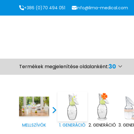
+386 (0)70 494 051
info@lima-medical.com
30
Termékek megjelenítése oldalanként:
MELLSZÍVÓK
1. GENERÁCIÓ
2. GENERÁCIÓ
3. GEN