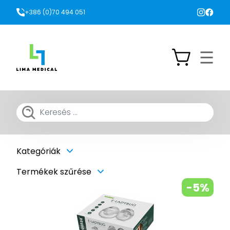
+386 (0)70 494 051
Kategóriák
Termékek szűrése
-5%