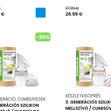
€
37.99 €
 €
26.59 €
-30%
KÉSZLETKISÖPRÉS
NERÁCIÓ, CUMISÜVEGEK
3. GENERÁCIÓS SZILI
NERÁCIÓS SZILIKON
MELLSZÍVÓ / CUMISÜ