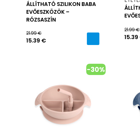
ÁLLÍTHATÓ SZILIKON BABA
ÁLLÍT
EVŐESZKÖZÖK –
EVŐE
RÓZSASZÍN
21.99 €
21.99 €
15.39
15.39 €
-30%