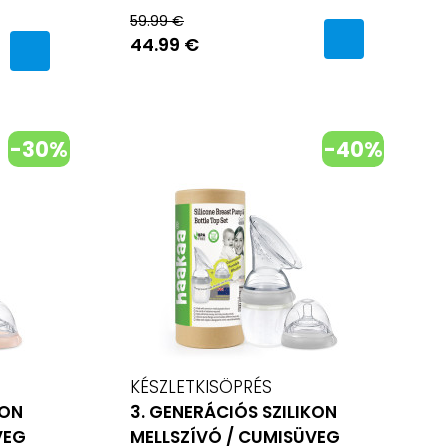
59.99 €
44.99 €
-30%
-40%
KÉSZLETKISÖPRÉS
KON
3. GENERÁCIÓS SZILIKON
VEG
MELLSZÍVÓ / CUMISÜVEG