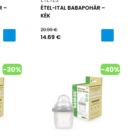
R –
ÉTEL-ITAL BABAPOHÁR –
KÉK
20.99 €
14.69 €
-30%
-40%