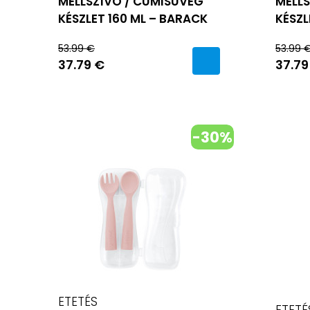
MELLSZÍVÓ / CUMISÜVEG
MELLS
KÉSZLET 160 ML – BARACK
KÉSZL
53.99 €
53.99 
37.79 €
37.79
-30%
ETETÉS
ETETÉ