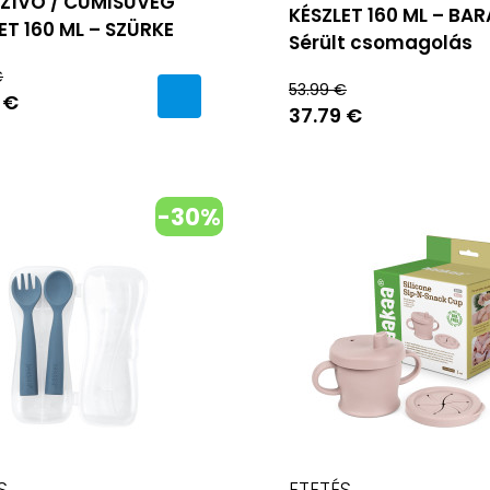
ZÍVÓ / CUMISÜVEG
KÉSZLET 160 ML – BA
ET 160 ML – SZÜRKE
Sérült csomagolás
€
53.99 €
 €
37.79 €
-30%
S
ETETÉS