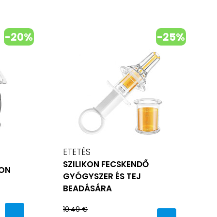
-20%
-25%
ETETÉS
SZILIKON FECSKENDŐ
KON
GYÓGYSZER ÉS TEJ
BEADÁSÁRA
10.49 €