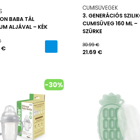
CUMISÜVEGEK
S
3. GENERÁCIÓS SZILI
KON BABA TÁL
CUMISÜVEG 160 ML –
UM ALJÁVAL – KÉK
SZÜRKE
€
30.99 €
 €
21.69 €
-30%