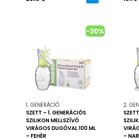
-30%
1. GENERÁCIÓ
2. GE
SZETT – 1. GENERÁCIÓS
SZETT
SZILIKON MELLSZÍVÓ
SZILI
VIRÁGOS DUGÓVAL 100 ML
VIRÁ
– FEHÉR
– NA