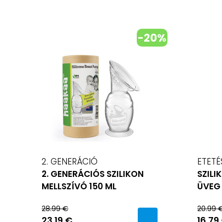
-20%
2. GENERÁCIÓ
ETETÉ
2. GENERÁCIÓS SZILIKON
SZILI
MELLSZÍVÓ 150 ML
ÜVEG
28.99 €
20.99 
23.19 €
16.79