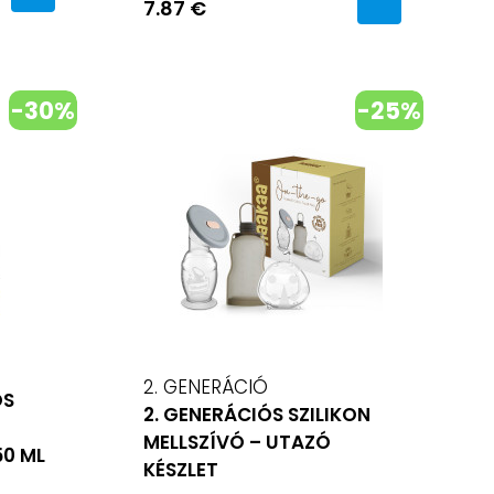
7.87 €
-30%
-25%
2. GENERÁCIÓ
ÓS
2. GENERÁCIÓS SZILIKON
MELLSZÍVÓ – UTAZÓ
50 ML
KÉSZLET