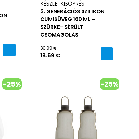
KÉSZLETKISÖPRÉS
3. GENERÁCIÓS SZILIKON
KON
CUMISÜVEG 160 ML –
SZÜRKE– SÉRÜLT
CSOMAGOLÁS
30.99 €
18.59 €
-25%
-25%