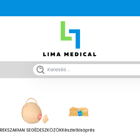
EREK
SZAKMAI SEGÉDESZKÖZÖK
Készletkisöprés