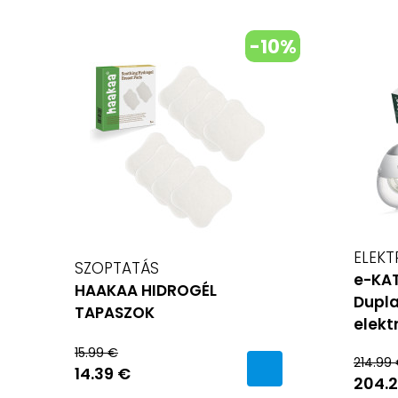
-10%
ELEKT
SZOPTATÁS
e-KA
HAAKAA HIDROGÉL
Dupla
TAPASZOK
elekt
15.99 €
214.99
14.39 €
204.