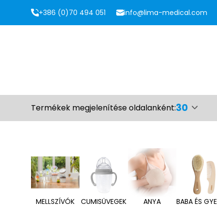
+386 (0)70 494 051
info@lima-medical.com
30
Termékek megjelenítése oldalanként:
MELLSZÍVÓK
CUMISÜVEGEK
ANYA
BABA ÉS GY