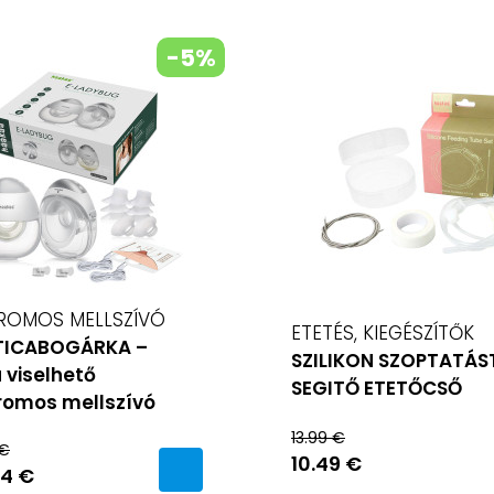
-5%
ROMOS MELLSZÍVÓ
ETETÉS, KIEGÉSZÍTŐK
TICABOGÁRKA –
SZILIKON SZOPTATÁS
 viselhető
SEGITŐ ETETŐCSŐ
romos mellszívó
13.99 €
 €
10.49 €
24 €