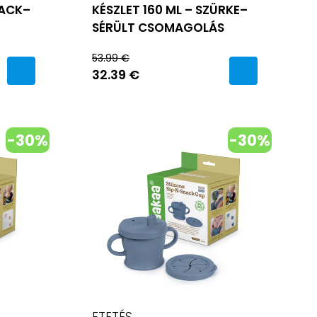
RACK–
KÉSZLET 160 ML – SZÜRKE–
SÉRÜLT CSOMAGOLÁS
53.99 €
32.39 €
-30%
-30%
ETETÉS