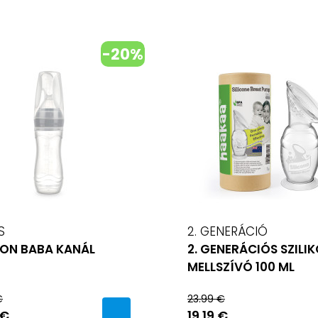
-20%
S
2. GENERÁCIÓ
KON BABA KANÁL
2. GENERÁCIÓS SZILI
MELLSZÍVÓ 100 ML
€
23.99 €
 €
19.19 €