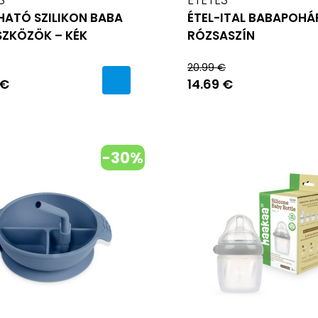
HATÓ SZILIKON BABA
ÉTEL-ITAL BABAPOHÁ
SZKÖZÖK – KÉK
RÓZSASZÍN
20.99 €
 €
14.69 €
-30%