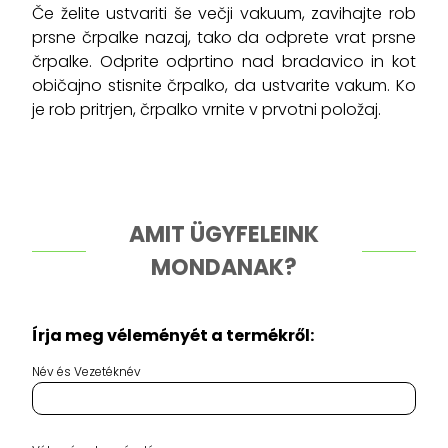
Če želite ustvariti še večji vakuum, zavihajte rob
prsne črpalke nazaj, tako da odprete vrat prsne
črpalke. Odprite odprtino nad bradavico in kot
običajno stisnite črpalko, da ustvarite vakum. Ko
je rob pritrjen, črpalko vrnite v prvotni položaj.
AMIT ÜGYFELEINK
MONDANAK?
Írja meg véleményét a termékről:
Név és Vezetéknév