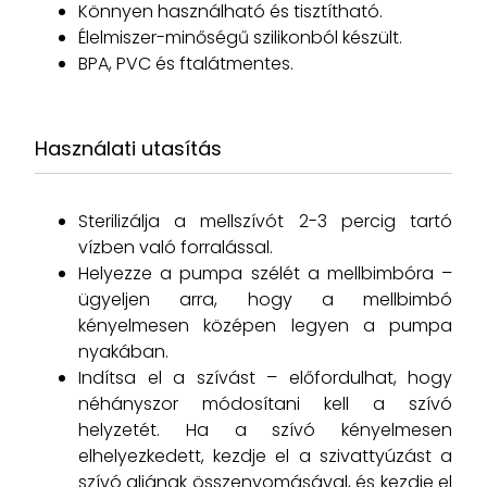
Könnyen használható és tisztítható.
Élelmiszer-minőségű szilikonból készült.
BPA, PVC és ftalátmentes.
Használati utasítás
Sterilizálja a mellszívót 2-3 percig tartó
vízben való forralással.
Helyezze a pumpa szélét a mellbimbóra –
ügyeljen arra, hogy a mellbimbó
kényelmesen középen legyen a pumpa
nyakában.
Indítsa el a szívást – előfordulhat, hogy
néhányszor módosítani kell a szívó
helyzetét. Ha a szívó kényelmesen
elhelyezkedett, kezdje el a szivattyúzást a
szívó aljának összenyomásával, és kezdje el