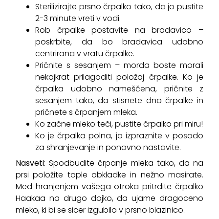
Sterilizirajte prsno črpalko tako, da jo pustite
2-3 minute vreti v vodi.
Rob črpalke postavite na bradavico –
poskrbite, da bo bradavica udobno
centrirana v vratu črpalke.
Pričnite s sesanjem – morda boste morali
nekajkrat prilagoditi položaj črpalke. Ko je
črpalka udobno nameščena, pričnite z
sesanjem tako, da stisnete dno črpalke in
pričnete s črpanjem mleka.
Ko začne mleko teči, pustite črpalko pri miru!
Ko je črpalka polna, jo izpraznite v posodo
za shranjevanje in ponovno nastavite.
Nasveti:
Spodbudite črpanje mleka tako, da na
prsi položite tople obkladke in nežno masirate.
Med hranjenjem vašega otroka pritrdite črpalko
Haakaa na drugo dojko, da ujame dragoceno
mleko, ki bi se sicer izgubilo v prsno blazinico.