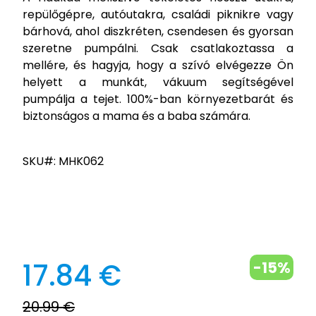
repülőgépre, autóutakra, családi piknikre vagy
bárhová, ahol diszkréten, csendesen és gyorsan
szeretne pumpálni. Csak csatlakoztassa a
mellére, és hagyja, hogy a szívó elvégezze Ön
helyett a munkát, vákuum segítségével
pumpálja a tejet. 100%-ban környezetbarát és
biztonságos a mama és a baba számára.
SKU#: MHK062
17.84 €
-15%
20.99 €