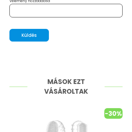
Vélemény hozzáadása
Küldés
MÁSOK EZT
VÁSÁROLTAK
-30%