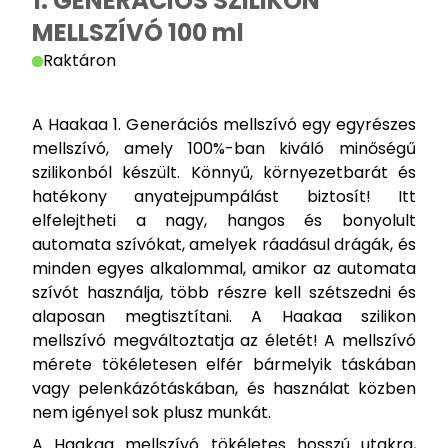
1. GENERÁCIÓS SZILIKON
MELLSZÍVÓ 100 ml
Raktáron
A Haakaa 1. Generációs mellszívó egy egyrészes
mellszívó, amely 100%-ban kiváló minőségű
szilikonból készült. Könnyű, környezetbarát és
hatékony anyatejpumpálást biztosít! Itt
elfelejtheti a nagy, hangos és bonyolult
automata szívókat, amelyek ráadásul drágák, és
minden egyes alkalommal, amikor az automata
szívót használja, több részre kell szétszedni és
alaposan megtisztítani. A Haakaa szilikon
mellszívó megváltoztatja az életét! A mellszívó
mérete tökéletesen elfér bármelyik táskában
vagy pelenkázótáskában, és használat közben
nem igényel sok plusz munkát.
A Haakaa mellszívó tökéletes hosszú utakra,