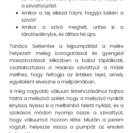
a szivattyúzást.
Amikor a tej elkezd folyni, hagyja békén a
szívót!
Amikor a szívó megtelt, ürítse ki a
tárolóedénybe, és állítsa fel újra.
Tanács: Serkentse a tejpumpálást a mellre
helyezett meleg borogatással és gyengéd
masszírozással. Miközben a baba táplálkozik,
csatlakoztassa a Haakaa szivattyút a másik
mellhez, hogy felfogja az értékes tejet, amely
egyébként elveszne a mellpárnában..
A még nagyobb vákuum létrehozásához hajtsa
hátra a mellszívó szélét, hogy a mellszívó nyakát
kinyissa. Nyissa ki a mellbimbó feletti nyílást, és a
szokásos módon nyomja össze a szivattyút,
hogy vákuumot hozzon létre. Miután a perem
rögzült, helyezze vissza a pumpát az eredeti