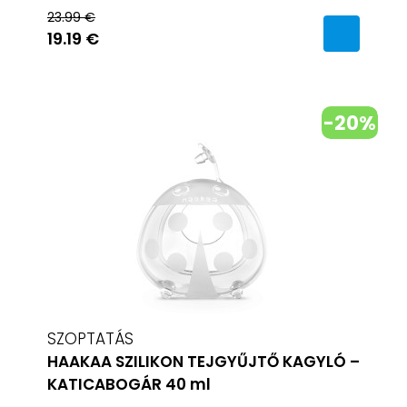
23.99 €
19.19 €
-20%
SZOPTATÁS
HAAKAA SZILIKON TEJGYŰJTŐ KAGYLÓ –
KATICABOGÁR 40 ml