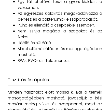
Egy fül lehetővé teszi a gyors kioldást a
vákuumon.
Az egyrészes kialakítás megakadályozza a
penész és a baktériumok elszaporodását.
Puha és ellenálló a cseppekkel szemben.
Nem szívja magába a szagokat és az
ízeket.
Hőálló és sütőálló.
Mikrohullámú sütőben és mosogatógépben
mosható.
BPA-, PVC- és ftalátmentes.
Tisztítás és ápolás
Minden használat előtt mossa ki. Bár a termék
mosogatógépben mosható, javasoljuk a kézi
mosást meleg vízzel és szappannal, majd az
alapos öblítést. A termék tisztításához csak puha