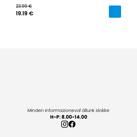
23.99 €
19.19 €
Minden informazioneval állunk slokke
H-P: 8.00-14.00