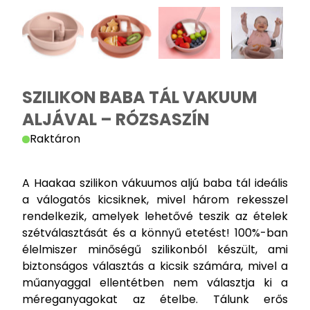
SZILIKON BABA TÁL VAKUUM
ALJÁVAL – RÓZSASZÍN
Raktáron
A Haakaa szilikon vákuumos aljú baba tál ideális
a válogatós kicsiknek, mivel három rekesszel
rendelkezik, amelyek lehetővé teszik az ételek
szétválasztását és a könnyű etetést! 100%-ban
élelmiszer minőségű szilikonból készült, ami
biztonságos választás a kicsik számára, mivel a
műanyaggal ellentétben nem választja ki a
méreganyagokat az ételbe. Tálunk erős