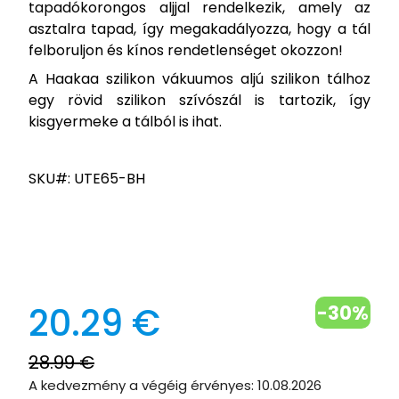
tapadókorongos aljjal rendelkezik, amely az
asztalra tapad, így megakadályozza, hogy a tál
felboruljon és kínos rendetlenséget okozzon!
A Haakaa szilikon vákuumos aljú szilikon tálhoz
egy rövid szilikon szívószál is tartozik, így
kisgyermeke a tálból is ihat.
SKU#: UTE65-BH
20.29 €
-30%
28.99 €
A kedvezmény a végéig érvényes:
10.08.2026