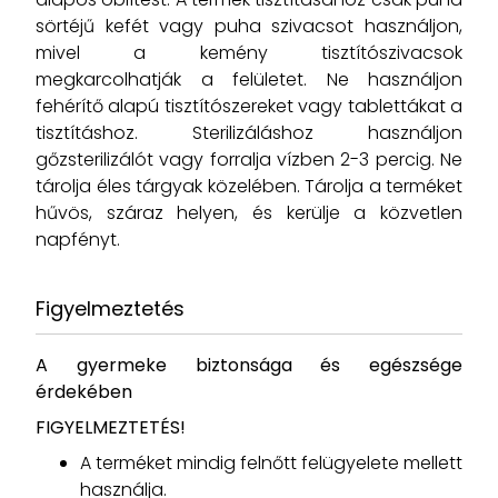
sörtéjű kefét vagy puha szivacsot használjon,
mivel a kemény tisztítószivacsok
megkarcolhatják a felületet. Ne használjon
fehérítő alapú tisztítószereket vagy tablettákat a
tisztításhoz. Sterilizáláshoz használjon
gőzsterilizálót vagy forralja vízben 2-3 percig. Ne
tárolja éles tárgyak közelében. Tárolja a terméket
hűvös, száraz helyen, és kerülje a közvetlen
napfényt.
Figyelmeztetés
A gyermeke biztonsága és egészsége
érdekében
FIGYELMEZTETÉS!
A terméket mindig felnőtt felügyelete mellett
használja.