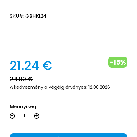
SKU#: GBHK124
21.24 €
-15%
24.99 €
A kedvezmény a végéig érvényes:
12.08.2026
Mennyiség
-
+