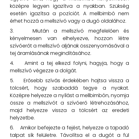
középre legyen igazítva a nyakban. Szükség
esetén igazítsa a pozíciót. A mellbimbó nem
érhet hozzá a mellszívó vagy a dugó oldalához.
3. Miután a mellszívó megfelelően és
kényelmesen van elhelyezve, hozzon létre
szívóerőt a mellszívó aljának összenyomásával a
tej áramlásának megindításához.
4. Amint a tej elkezd folyni, hagyja, hogy a
mellszívó végezze a dolgát.
5. Erősebb szívás érdekében hajtsa vissza a
tölcsért, hogy szabaddá tegye a nyakat.
Középre helyezze a nyílást a mellbimbón, nyomja
össze a mellszívót a szívóerő létrehozásához,
majd helyezze vissza a tölcsért az eredeti
helyzetbe.
6. Amikor befejezte a fejést, helyezze a tapadó
talpat sík felületre. Távolítsa el a dugót a fül