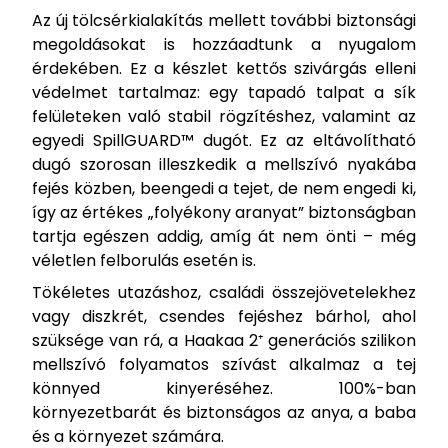
Az új tölcsérkialakítás mellett további biztonsági
megoldásokat is hozzáadtunk a nyugalom
érdekében. Ez a készlet kettős szivárgás elleni
védelmet tartalmaz: egy tapadó talpat a sík
felületeken való stabil rögzítéshez, valamint az
egyedi SpillGUARD™ dugót. Ez az eltávolítható
dugó szorosan illeszkedik a mellszívó nyakába
fejés közben, beengedi a tejet, de nem engedi ki,
így az értékes „folyékony aranyat” biztonságban
tartja egészen addig, amíg át nem önti – még
véletlen felborulás esetén is.
Tökéletes utazáshoz, családi összejövetelekhez
vagy diszkrét, csendes fejéshez bárhol, ahol
szüksége van rá, a Haakaa 2⁺ generációs szilikon
mellszívó folyamatos szívást alkalmaz a tej
könnyed kinyeréséhez. 100%-ban
környezetbarát és biztonságos az anya, a baba
és a környezet számára.