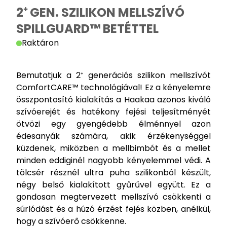
2⁺ GEN. SZILIKON MELLSZÍVÓ
SPILLGUARD™ BETÉTTEL
Raktáron
Bemutatjuk a 2⁺ generációs szilikon mellszívót
ComfortCARE™ technológiával! Ez a kényelemre
összpontosító kialakítás a Haakaa azonos kiváló
szívóerejét és hatékony fejési teljesítményét
ötvözi egy gyengédebb élménnyel azon
édesanyák számára, akik érzékenységgel
küzdenek, miközben a mellbimbót és a mellet
minden eddiginél nagyobb kényelemmel védi. A
tölcsér résznél ultra puha szilikonból készült,
négy belső kialakított gyűrűvel együtt. Ez a
gondosan megtervezett mellszívó csökkenti a
súrlódást és a húzó érzést fejés közben, anélkül,
hogy a szívóerő csökkenne.