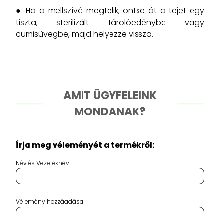
● Ha a mellszívó megtelik, öntse át a tejet egy
tiszta, sterilizált tárolóedénybe vagy
cumisüvegbe, majd helyezze vissza.
AMIT ÜGYFELEINK
MONDANAK?
Írja meg véleményét a termékről:
Név és Vezetéknév
Vélemény hozzáadása