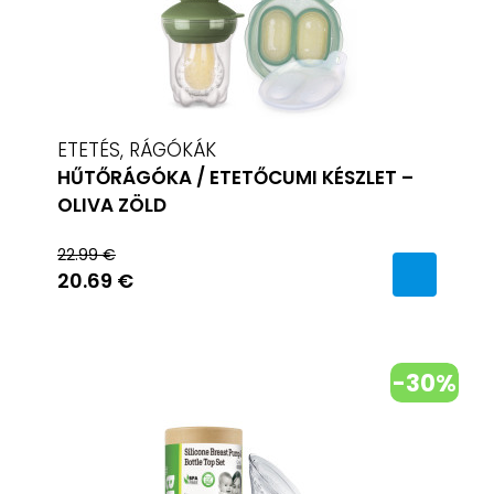
ETETÉS, RÁGÓKÁK
HŰTŐRÁGÓKA / ETETŐCUMI KÉSZLET –
OLIVA ZÖLD
22.99 €
20.69 €
-30%