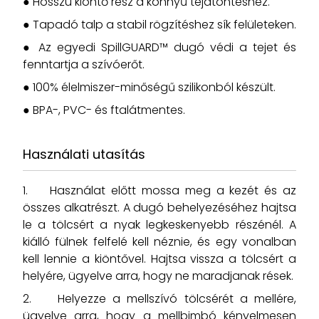
● Hosszú kiöntő rész a könnyű tejátöntéshez.
● Tapadó talp a stabil rögzítéshez sík felületeken.
● Az egyedi SpillGUARD™ dugó védi a tejet és
fenntartja a szívóerőt.
● 100% élelmiszer-minőségű szilikonból készült.
● BPA-, PVC- és ftalátmentes.
Használati utasítás
1. Használat előtt mossa meg a kezét és az
összes alkatrészt. A dugó behelyezéséhez hajtsa
le a tölcsért a nyak legkeskenyebb részénél. A
kiálló fülnek felfelé kell néznie, és egy vonalban
kell lennie a kiöntővel. Hajtsa vissza a tölcsért a
helyére, ügyelve arra, hogy ne maradjanak rések.
2. Helyezze a mellszívó tölcsérét a mellére,
ügyelve arra, hogy a mellbimbó kényelmesen