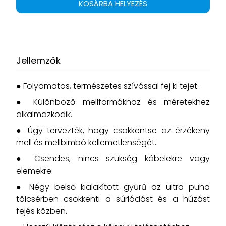
KOSÁRBA HELYEZÉS
Jellemzők
● Folyamatos, természetes szívással fej ki tejet.
● Különböző mellformákhoz és méretekhez
alkalmazkodik.
● Úgy tervezték, hogy csökkentse az érzékeny
mell és mellbimbó kellemetlenségét.
● Csendes, nincs szükség kábelekre vagy
elemekre.
● Négy belső kialakított gyűrű az ultra puha
tölcsérben csökkenti a súrlódást és a húzást
fejés közben.