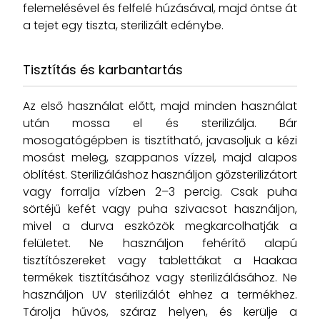
felemelésével és felfelé húzásával, majd öntse át
a tejet egy tiszta, sterilizált edénybe.
Tisztítás és karbantartás
Az első használat előtt, majd minden használat
után mossa el és sterilizálja. Bár
mosogatógépben is tisztítható, javasoljuk a kézi
mosást meleg, szappanos vízzel, majd alapos
öblítést. Sterilizáláshoz használjon gőzsterilizátort
vagy forralja vízben 2–3 percig. Csak puha
sörtéjű kefét vagy puha szivacsot használjon,
mivel a durva eszközök megkarcolhatják a
felületet. Ne használjon fehérítő alapú
tisztítószereket vagy tablettákat a Haakaa
termékek tisztításához vagy sterilizálásához. Ne
használjon UV sterilizálót ehhez a termékhez.
Tárolja hűvös, száraz helyen, és kerülje a