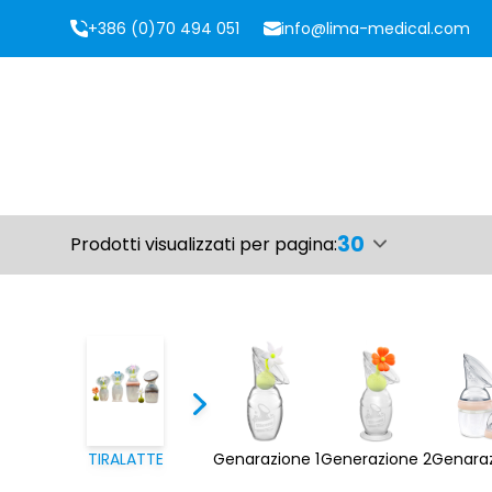
+386 (0)70 494 051
info@lima-medical.com
30
Prodotti visualizzati per pagina:
TIRALATTE
Genarazione 1
Generazione 2
Genaraz