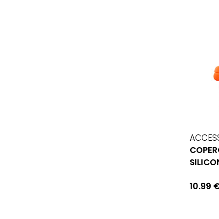
ACCES
COPERC
SILICO
10.99 