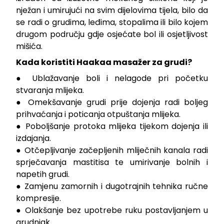
nježan i umirujući na svim dijelovima tijela, bilo da
se radi o grudima, leđima, stopalima ili bilo kojem
drugom području gdje osjećate bol ili osjetljivost
mišića.
Kada koristiti Haakaa masažer za grudi?
● Ublažavanje boli i nelagode pri početku
stvaranja mlijeka.
● Omekšavanje grudi prije dojenja radi boljeg
prihvaćanja i poticanja otpuštanja mlijeka.
● Poboljšanje protoka mlijeka tijekom dojenja ili
izdajanja.
● Otčepljivanje začepljenih mliječnih kanala radi
sprječavanja mastitisa te umirivanje bolnih i
napetih grudi.
● Zamjenu zamornih i dugotrajnih tehnika ručne
kompresije.
● Olakšanje bez upotrebe ruku postavljanjem u
grudnjak.