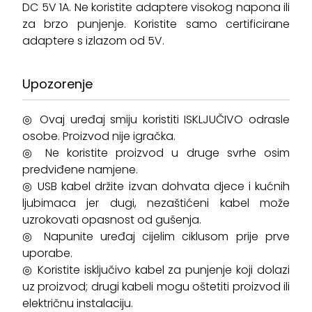
DC 5V 1A. Ne koristite adaptere visokog napona ili
za brzo punjenje. Koristite samo certificirane
adaptere s izlazom od 5V.
Upozorenje
◎ Ovaj uređaj smiju koristiti ISKLJUČIVO odrasle
osobe. Proizvod nije igračka.
◎ Ne koristite proizvod u druge svrhe osim
predviđene namjene.
◎ USB kabel držite izvan dohvata djece i kućnih
ljubimaca jer dugi, nezaštićeni kabel može
uzrokovati opasnost od gušenja.
◎ Napunite uređaj cijelim ciklusom prije prve
uporabe.
◎ Koristite isključivo kabel za punjenje koji dolazi
uz proizvod; drugi kabeli mogu oštetiti proizvod ili
električnu instalaciju.