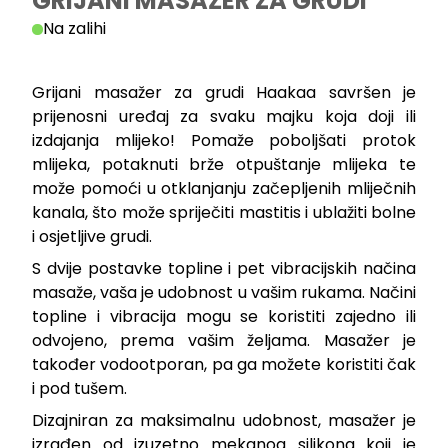
GRIJANI MASAŽER ZA GRUDI
Na zalihi
Grijani masažer za grudi Haakaa savršen je
prijenosni uređaj za svaku majku koja doji ili
izdajanja mlijeko! Pomaže poboljšati protok
mlijeka, potaknuti brže otpuštanje mlijeka te
može pomoći u otklanjanju začepljenih mliječnih
kanala, što može spriječiti mastitis i ublažiti bolne
i osjetljive grudi.
S dvije postavke topline i pet vibracijskih načina
masaže, vaša je udobnost u vašim rukama. Načini
topline i vibracija mogu se koristiti zajedno ili
odvojeno, prema vašim željama. Masažer je
također vodootporan, pa ga možete koristiti čak
i pod tušem.
Dizajniran za maksimalnu udobnost, masažer je
izrađen od izuzetno mekanog silikona koji je