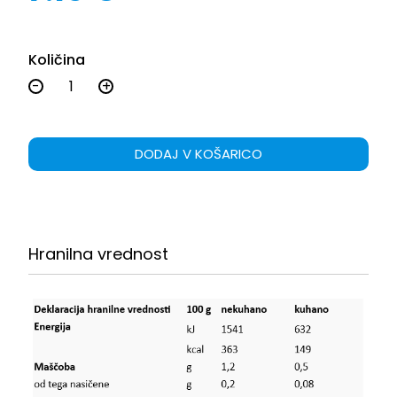
Količina
-
+
DODAJ V KOŠARICO
Hranilna vrednost