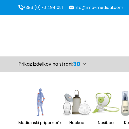
+386 (0)70 494 051
info@lima-medical.com
30
Prikaz izdelkov na strani:
Medicinski pripomočki
Haakaa
Nosiboo
Ko